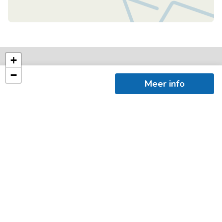
+
−
Meer info
©
OpenStreetMap
contributors