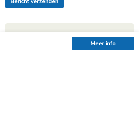
Bericht verzenden
Meer info
Ontvang als eerste het nieuwste
aanbod in je mailbox
Schrijf je in
+
−