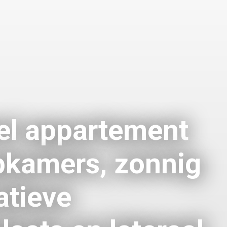
el appartement
pkamers, zonnig
vatieve