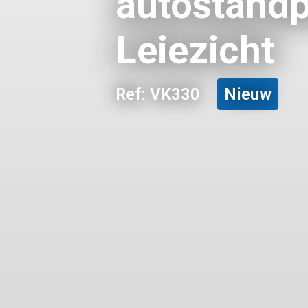
autostandpl
Leiezicht
Ref: VK330
Nieuw